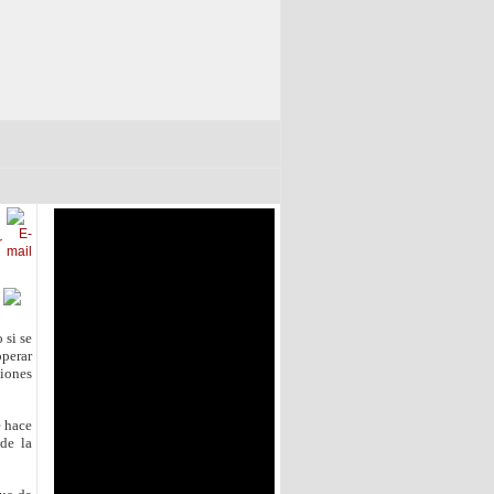
 si se
perar
ciones
e hace
 de la