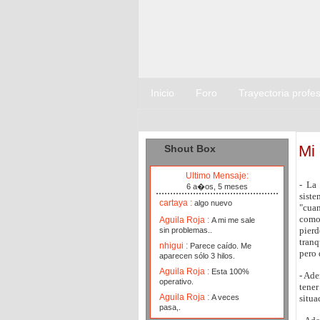
Inicio
Foro
Trayectoria profes
Mi 
Shout Box
Ultimo Mensaje:
- La
6 a�os, 5 meses
sist
cartaya :
algo nuevo
"cuan
como 
Aguila Roja :
A mi me sale
pier
sin problemas..
tranq
nhigui :
Parece caído. Me
pero 
aparecen sólo 3 hilos.
Aguila Roja :
Esta 100%
- Ade
operativo.
tener
Aguila Roja :
A veces
situ
pasa,.