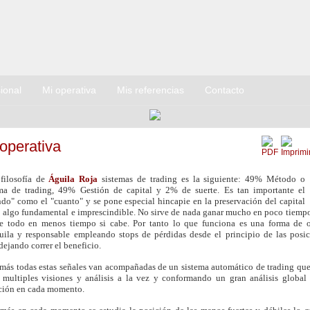
ional
Mi operativa
Mis referencias
Contacto
operativa
 filosofía de
Águila Roja
sistemas de trading es la siguiente: 49% Método o
ema de trading, 49% Gestión de capital y 2% de suerte. Es tan importante el
do" como el "cuanto" y se pone especial hincapie en la preservación del capital
algo fundamental e imprescindible. No sirve de nada ganar mucho en poco tiempo
de todo en menos tiempo si cabe. Por tanto lo que funciona es una forma de o
uila y responsable empleando stops de pérdidas desde el principio de las posi
dejando correr el beneficio.
más todas estas señales van acompañadas de un sistema automático de trading qu
 multiples visiones y análisis a la vez y conformando un gran análisis global
ación en cada momento.