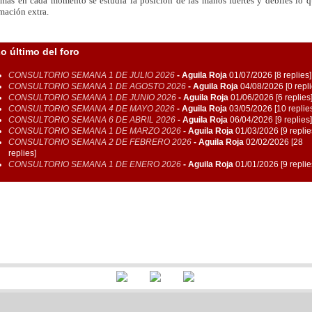
más en cada momento se estudia la posición de las manos fuertes y débiles lo 
mación extra.
o último del foro
CONSULTORIO SEMANA 1 DE JULIO 2026
-
Aguila Roja
01/07/2026 [8 replies]
CONSULTORIO SEMANA 1 DE AGOSTO 2026
-
Aguila Roja
04/08/2026 [0 repli
CONSULTORIO SEMANA 1 DE JUNIO 2026
-
Aguila Roja
01/06/2026 [6 replies
CONSULTORIO SEMANA 4 DE MAYO 2026
-
Aguila Roja
03/05/2026 [10 replie
CONSULTORIO SEMANA 6 DE ABRIL 2026
-
Aguila Roja
06/04/2026 [9 replies]
CONSULTORIO SEMANA 1 DE MARZO 2026
-
Aguila Roja
01/03/2026 [9 replie
CONSULTORIO SEMANA 2 DE FEBRERO 2026
-
Aguila Roja
02/02/2026 [28
replies]
CONSULTORIO SEMANA 1 DE ENERO 2026
-
Aguila Roja
01/01/2026 [9 replie