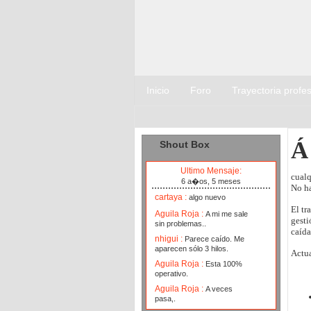
Inicio
Foro
Trayectoria profes
Á
Shout Box
Ultimo Mensaje:
cualq
6 a�os, 5 meses
No ha
cartaya :
algo nuevo
El tr
Aguila Roja :
A mi me sale
gesti
sin problemas..
caída
nhigui :
Parece caído. Me
aparecen sólo 3 hilos.
Actua
Aguila Roja :
Esta 100%
operativo.
Aguila Roja :
A veces
pasa,.