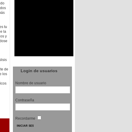
odo
 dos
más
es tu
de la
os y
ndose
lisis
nte de
Login de usuarios
e los
Nombre de usuario
icos
Contraseña
Recordarme