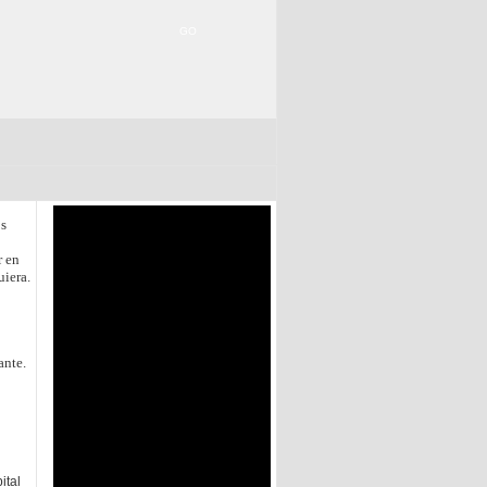
os
r en
uiera.
ante.
ital