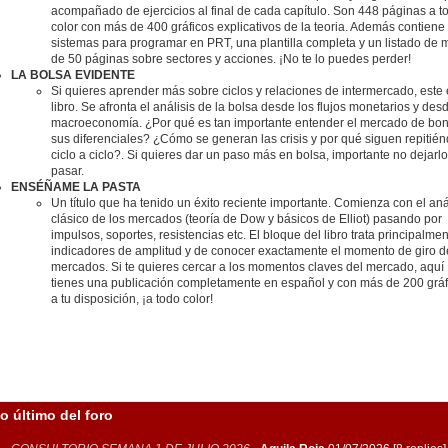
acompañado de ejercicios al final de cada capítulo. Son 448 páginas a t
color con más de 400 gráficos explicativos de la teoria. Además contiene
sistemas para programar en PRT, una plantilla completa y un listado de 
de 50 páginas sobre sectores y acciones. ¡No te lo puedes perder!
LA BOLSA EVIDENTE
Si quieres aprender más sobre ciclos y relaciones de intermercado, este 
libro. Se afronta el análisis de la bolsa desde los flujos monetarios y des
macroeconomía. ¿Por qué es tan importante entender el mercado de bon
sus diferenciales? ¿Cómo se generan las crisis y por qué siguen repitié
ciclo a ciclo?. Si quieres dar un paso más en bolsa, importante no dejarlo
pasar.
ENSÉÑAME LA PASTA
Un título que ha tenido un éxito reciente importante. Comienza con el aná
clásico de los mercados (teoría de Dow y básicos de Elliot) pasando por
impulsos, soportes, resistencias etc. El bloque del libro trata principalme
indicadores de amplitud y de conocer exactamente el momento de giro d
mercados. Si te quieres cercar a los momentos claves del mercado, aquí
tienes una publicación completamente en español y con más de 200 gráf
a tu disposición, ¡a todo color!
o último del foro