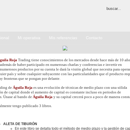
ional
Mi operativa
Mis referencias
Contacto
guila Roja
Trading tiene conocimientos de los mercados desde hace más de 10 añ
además de haber participado en numerosas charlas y conferencias e invertir en
numerosos productos por su cuenta le dará la visión global que necesita para opera
uier país y sobre cualquier subyacente con las particularidades que el producto req
y fronteras que se pongan por delante.
ading de
Águila Roja
es una evolución de técnicas de medio plazo con una sólida
ón de capital donde el aumento de capital es constante incluso en periodos de
s. Únase al bando de
Águila Roja
y su capital crecerá poco a poco de manera const
lmente tengo publicado 3 libros.
ALETA DE TIBURÓN
En este libro se detalla todo el método de medio plazo y la gestión de cap