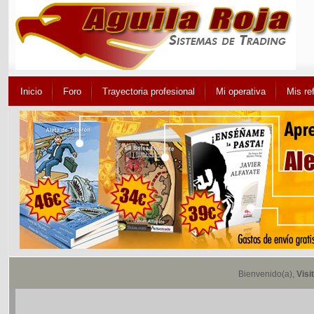
Inicio
Foro
Trayectoria profesional
Mi operativa
Mis re