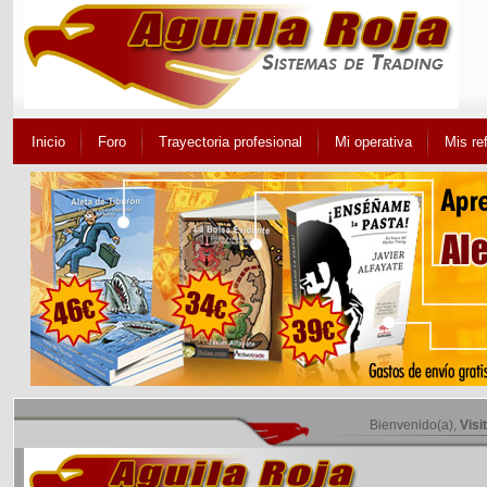
Inicio
Foro
Trayectoria profesional
Mi operativa
Mis re