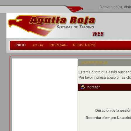
Bienvenido(a),
Visi
INICIO
AYUDA
INGRESAR
REGISTRARSE
¡ADVERTENCIA!
El tema o foro que estás buscando
Por favor ingresa abajo o haz cli
Ingresar
Duración de la sesió
Recordar siempre Usuario