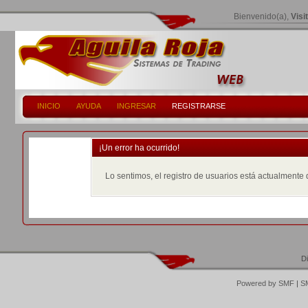
Bienvenido(a),
Visi
INICIO
AYUDA
INGRESAR
REGISTRARSE
¡Un error ha ocurrido!
Lo sentimos, el registro de usuarios está actualmente 
D
Powered by SMF
|
SM