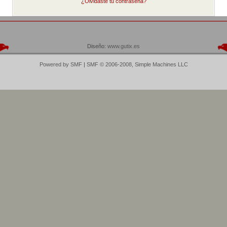
¿Olvidaste tu contraseña?
Diseño:
www.gutix.es
Powered by SMF
|
SMF © 2006-2008, Simple Machines LLC